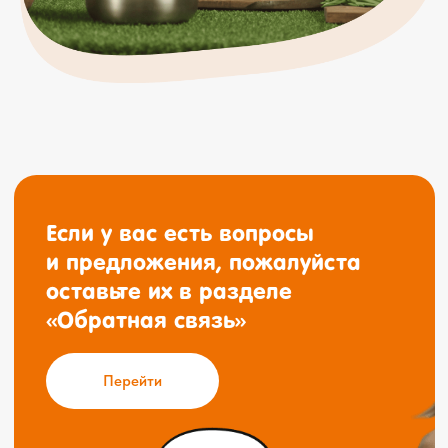
buddysupport@mail.ru
О нас
Собаки
Кошки
Где купить
CTM
Обратная связь
ООО «ХЕППИ ПЕТС ЛАБ»
ИНН 9728124819
Будем благодарны
обратной связи о нас: