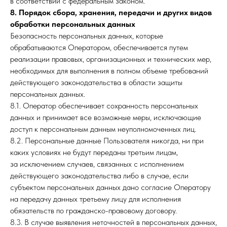
в соответствии с федеральным законом.
8. Порядок сбора, хранения, передачи и других видов
обработки персональных данных
Безопасность персональных данных, которые
обрабатываются Оператором, обеспечивается путем
реализации правовых, организационных и технических мер,
Контактная информация
необходимых для выполнения в полном объеме требований
Свяжитесь с нами
действующего законодательства в области защиты
персональных данных.
buddysupport@mail.ru
8.1. Оператор обеспечивает сохранность персональных
данных и принимает все возможные меры, исключающие
доступ к персональным данным неуполномоченных лиц.
О нас
8.2. Персональные данные Пользователя никогда, ни при
Собаки
каких условиях не будут переданы третьим лицам,
Кошки
за исключением случаев, связанных с исполнением
Где купить
действующего законодательства либо в случае, если
CTM
Обратная связь
субъектом персональных данных дано согласие Оператору
на передачу данных третьему лицу для исполнения
ООО «ХЕППИ ПЕТС ЛАБ»
обязательств по гражданско-правовому договору.
ИНН 9728124819
8.3. В случае выявления неточностей в персональных данных,